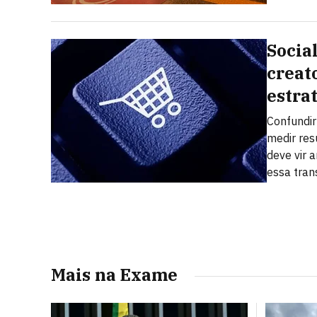
Socia
creat
estra
Confundi
medir res
deve vir a
essa tra
Mais na Exame