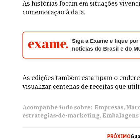
As histórias focam em situações viven
comemoração à data.
Siga a Exame e fique por
notícias do Brasil e do 
As edições também estampam o endereço
visualizar centenas de receitas que uti
Acompanhe tudo sobre:
Empresas
Mar
estrategias-de-marketing
Embalagens
PRÓXIMO
Gua