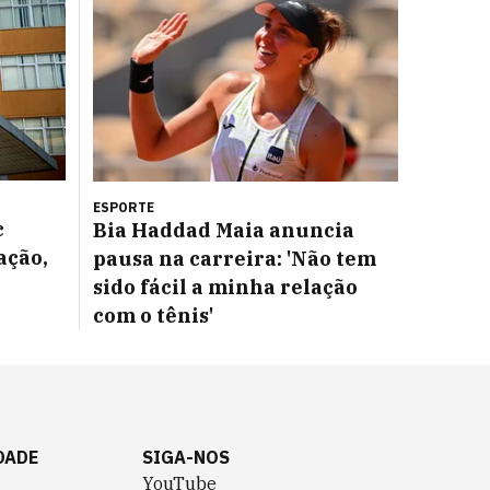
ESPORTE
c
Bia Haddad Maia anuncia
ação,
pausa na carreira: 'Não tem
sido fácil a minha relação
com o tênis'
DADE
SIGA-NOS
YouTube