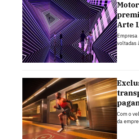
Motor
premi
Arte 
Empresa a
voltadas à
Exclu
trans
pagam
Com o vel
da empres