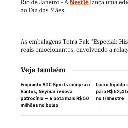
Rio de Janeiro - A
Nestlé
lança uma ed
ao Dia das Mães.
As embalagens Tetra Pak “Especial: His
reais emocionantes, envolvendo a relaç
Veja também
Enquanto SDC Sports compra o
Lucro líquido
Santos, Neymar renova
para R$ 52,4 b
patrocínio — e bota mais R$ 50
no trimestre
milhões no bolso