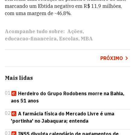
marcando um Ebtida negativo em R$ 11,9 milhões,
com uma margem de -46,8%.
Acompanhe tudo sobre:
Ações
educacao-financeira
Escolas
MBA
PRÓXIMO
Mais lidas
01
Herdeiro do Grupo Rodobens morre na Bahia,
aos 51 anos
02
A farmácia física do Mercado Livre é uma
'portinha' no Jabaquara; entenda
03
INSS divulga calendário de pagamentos de