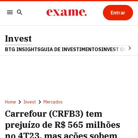
Entrar
Invest
BTG INSIGHTS
GUIA DE INVESTIMENTOS
INVEST OPINA
Home
Invest
Mercados
Carrefour (CRFB3) tem
prejuízo de R$ 565 milhões
no 4T23, mas ações sobem