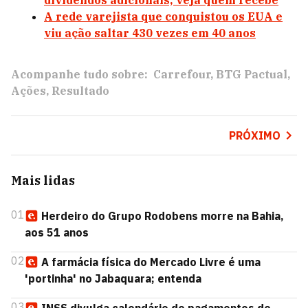
dividendos adicionais; veja quem recebe
A rede varejista que conquistou os EUA e
viu ação saltar 430 vezes em 40 anos
Acompanhe tudo sobre:
Carrefour
BTG Pactual
Ações
Resultado
PRÓXIMO
Mais lidas
01
Herdeiro do Grupo Rodobens morre na Bahia,
aos 51 anos
02
A farmácia física do Mercado Livre é uma
'portinha' no Jabaquara; entenda
03