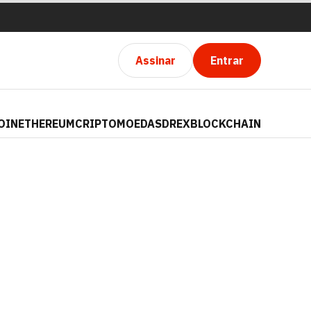
Assinar
Entrar
OIN
ETHEREUM
CRIPTOMOEDAS
DREX
BLOCKCHAIN