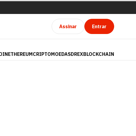
Assinar
Entrar
OIN
ETHEREUM
CRIPTOMOEDAS
DREX
BLOCKCHAIN