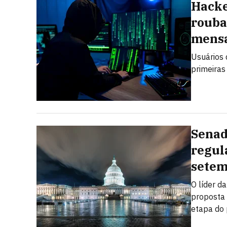
Hacke
rouba
mens
Usuários 
primeiras
Senad
regul
sete
O líder d
proposta
etapa do 