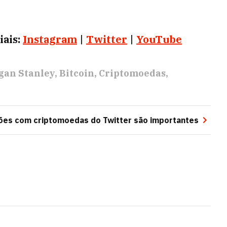
ais:
Instagram
|
Twitter
|
YouTube
gan Stanley
Bitcoin
Criptomoedas
ões com criptomoedas do Twitter são importantes