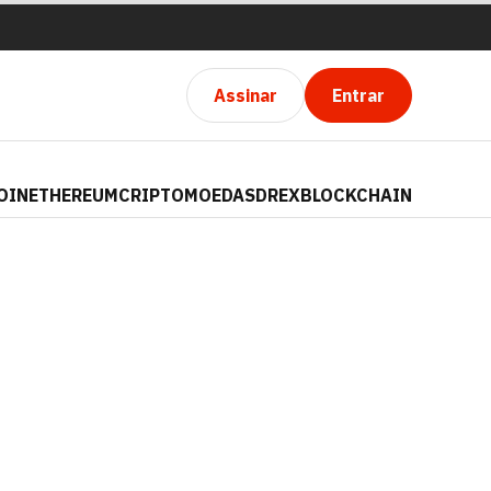
Assinar
Entrar
OIN
ETHEREUM
CRIPTOMOEDAS
DREX
BLOCKCHAIN