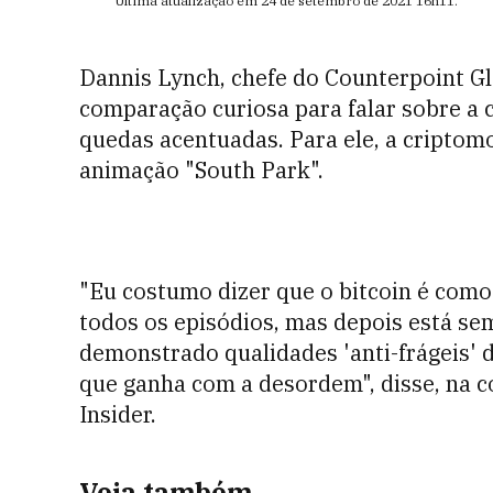
Última atualização em
24 de setembro de 2021
16h11
.
Dannis Lynch, chefe do Counterpoint G
comparação curiosa para falar sobre a
quedas acentuadas. Para ele, a cripto
animação "South Park".
"Eu costumo dizer que o bitcoin é com
todos os episódios, mas depois está se
demonstrado qualidades 'anti-frágeis' d
que ganha com a desordem", disse, na c
Insider.
Veja também