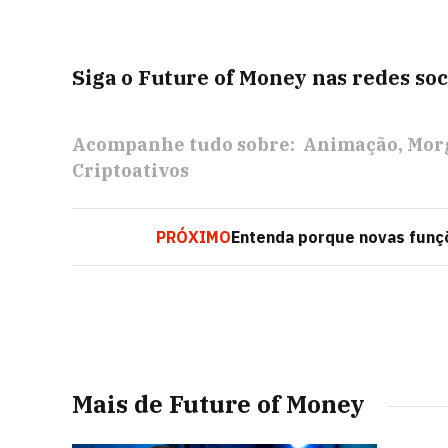
Siga o Future of Money nas redes soci
Acompanhe tudo sobre:
Animação
Mor
Criptoativos
PRÓXIMO
Entenda porque novas funç
Mais de Future of Money