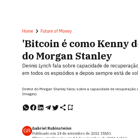
Home
Future of Money
'Bitcoin é como Kenny do
do Morgan Stanley
Dennis Lynch fala sobre capacidade de recuperação
em todos os espisódios e depois sempre está de vo
Diretor do Morgan Stanley falou sobre a capacidade de recuperaçã
Images)
Gabriel Rubinsteinn
GR
Publicado em
24 de setembro de 2021
15h51
.