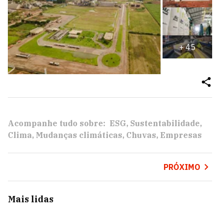
+
45
Acompanhe tudo sobre:
ESG
Sustentabilidade
Clima
Mudanças climáticas
Chuvas
Empresas
PRÓXIMO
Mais lidas