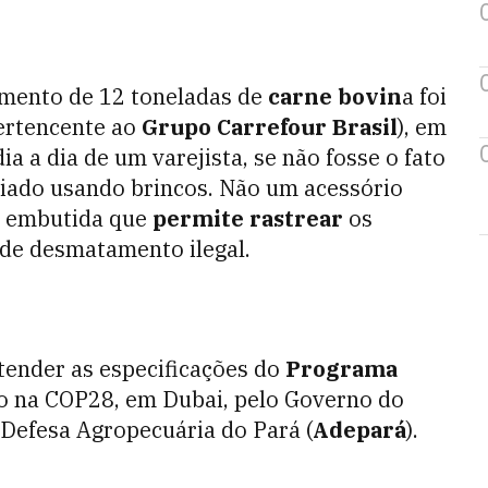
amento de 12 toneladas de
carne bovin
a foi
ertencente ao
Grupo Carrefour Brasil
), em
a a dia de um varejista, se não fosse o fato
riado usando brincos. Não um acessório
a embutida que
permite rastrear
os
 de desmatamento ilegal.
tender as especificações do
Programa
do na COP28, em Dubai, pelo Governo do
 Defesa Agropecuária do Pará (
Adepará
).