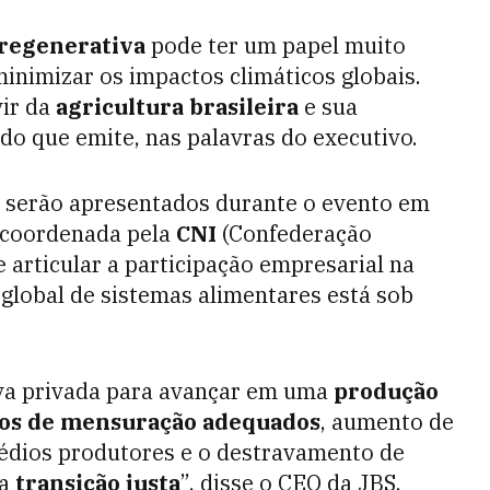
 regenerativa
pode ter um papel muito
inimizar os impactos climáticos globais.
vir da
agricultura brasileira
e sua
do que emite, nas palavras do executivo.
 serão apresentados durante o evento em
l coordenada pela
CNI
(Confederação
e articular a participação empresarial na
 global de sistemas alimentares está sob
iva privada para avançar em uma
produção
os de mensuração adequados
, aumento de
édios produtores e o destravamento de
ma
transição justa
”, disse o CEO da JBS.