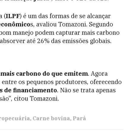
a (
ILPF
) é um das formas de se alcançar
 econômico
s, avaliou Tomazoni. Segundo
m bom manejo podem capturar mais carbono
 absorver até 26% das emissões globais.
mais carbono do que emitem
. Agora
s entre os pequenos produtores, oferecendo
is de financiamento
. Não se trata apenas
são”, citou Tomazoni.
ropecuária
Carne bovina
Pará