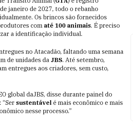
e Trânsito Animal (
GTA
) e registro
 de janeiro de 2027, todo o rebanho
vidualmente. Os brincos são fornecidos
 produtores com
até 100 animais
. É preciso
ar a identificação individual.
 entregues no Atacadão, faltando uma semana
ram de unidades da
JBS
. Até setembro,
am entregues aos criadores, sem custo,
EO global da
JBS
, disse durante painel do
: “Ser
sustentável
é mais econômico e mais
conômico nesse processo.”