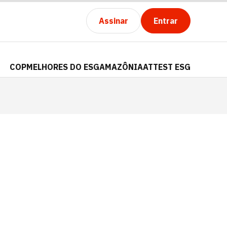
Assinar
Entrar
COP
MELHORES DO ESG
AMAZÔNIA
ATTEST ESG