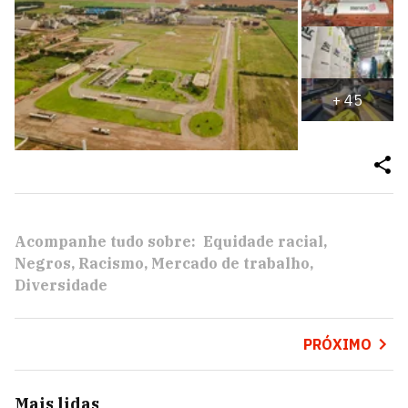
+
45
Acompanhe tudo sobre:
Equidade racial
Negros
Racismo
Mercado de trabalho
Diversidade
PRÓXIMO
Mais lidas