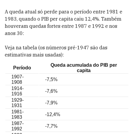
A queda atual só perde para o período entre 1981 e
1983, quando o PIB per capita caiu 12,4%. Também
houveram quedas fortes entre 1987 e 1992 e nos
anos 30:
Veja na tabela (os números pré-1947 são das
estimativas mais usadas):
Queda acumulada do PIB per
Período
capita
1907-
-7,5%
1908
1914-
-7,6%
1916
1929-
-7,9%
1931
1981-
-12,4%
1983
1987-
-7,7%
1992