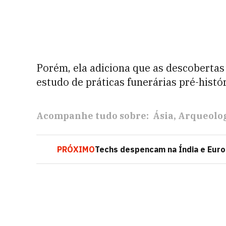
Porém, ela adiciona que as descobertas
estudo de práticas funerárias pré-histór
Acompanhe tudo sobre:
Ásia
Arqueolo
PRÓXIMO
Techs despencam na Índia e Eur