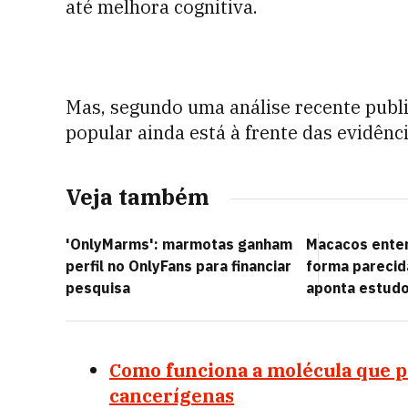
até melhora cognitiva.
Mas, segundo uma análise recente publ
popular ainda está à frente das evidênci
Veja também
'OnlyMarms': marmotas ganham
Macacos ente
perfil no OnlyFans para financiar
forma pareci
pesquisa
aponta estud
Como funciona a molécula que po
cancerígenas