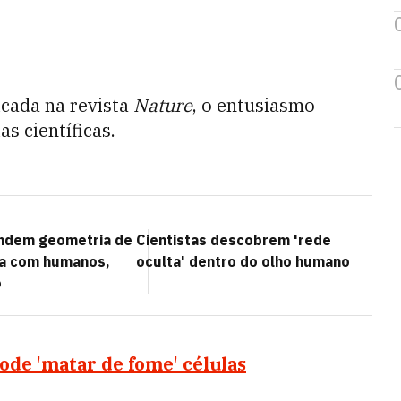
icada na revista
Nature
, o entusiasmo
as científicas.
ndem geometria de
Cientistas descobrem 'rede
da com humanos,
oculta' dentro do olho humano
o
de 'matar de fome' células