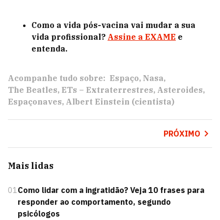
Como a vida pós-vacina vai mudar a sua
vida profissional?
Assine a EXAME
e
entenda.
Acompanhe tudo sobre:
Espaço
Nasa
The Beatles
ETs – Extraterrestres
Asteroides
Espaçonaves
Albert Einstein (cientista)
PRÓXIMO
Mais lidas
01
Como lidar com a ingratidão? Veja 10 frases para
responder ao comportamento, segundo
psicólogos