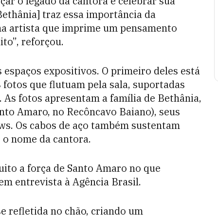
çar o legado da cantora e celebrar sua
[Bethânia] traz essa importância da
ma artista que imprime um pensamento
ito”, reforçou.
 espaços expositivos. O primeiro deles está
 fotos que flutuam pela sala, suportadas
o. As fotos apresentam a família de Bethânia,
anto Amaro, no Recôncavo Baiano), seus
ows. Os cabos de aço também sustentam
ê o nome da cantora.
muito a força de Santo Amaro no que
 em entrevista à Agência Brasil.
e refletida no chão, criando um