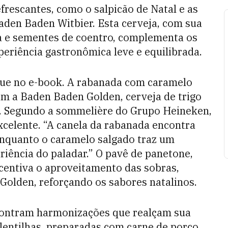
efrescantes, como o salpicão de Natal e as
Baden Baden Witbier. Esta cerveja, com sua
ja e sementes de coentro, complementa os
eriência gastronômica leve e equilibrada.
ue no e-book. A rabanada com caramelo
om a Baden Baden Golden, cerveja de trigo
s. Segundo a sommelière do Grupo Heineken,
xcelente. “A canela da rabanada encontra
enquanto o caramelo salgado traz um
riência do paladar.” O pavê de panetone,
ncentiva o aproveitamento das sobras,
Golden, reforçando os sabores natalinos.
contram harmonizações que realçam sua
 lentilhas, preparadas com carne de porco