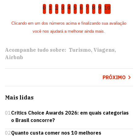
0
1
2
3
4
5
6
7
8
9
10
Clicando em um dos números acima e finalizando sua avaliação
você nos ajudará a melhorar ainda mais.
Acompanhe tudo sobre:
Turismo
Viagens
Airbnb
PRÓXIMO
Mais lidas
01
Critics Choice Awards 2026: em quais categorias
o Brasil concorre?
02
Quanto custa comer nos 10 melhores