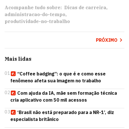
Acompanhe tudo sobre:
Dicas de carreira
administracao-do-tempo
produtividade-no-trabalho
PRÓXIMO
Mais lidas
01
“Coffee badging”: o que é e como esse
fenômeno afeta sua imagem no trabalho
02
Com ajuda da IA, mãe sem formação técnica
cria aplicativo com 50 mil acessos
03
‘Brasil não está preparado para a NR-1’, diz
especialista britânico