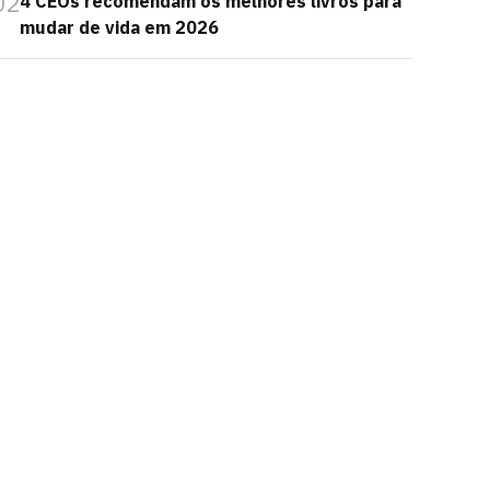
02
4 CEOs recomendam os melhores livros para
mudar de vida em 2026