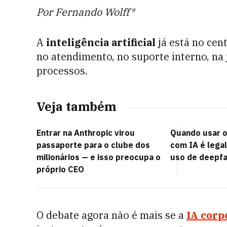
Por Fernando Wolff*
A
inteligência artificial
já está no cen
no atendimento, no suporte interno, na
processos.
Veja também
Entrar na Anthropic virou
Quando usar o
passaporte para o clube dos
com IA é legal
milionários — e isso preocupa o
uso de deepf
próprio CEO
O debate agora não é mais se a
IA corp