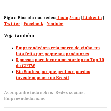
Siga a Bússola nas redes:
Instagram
|
Linkedin
|
Twitter
|
Facebook
|
Youtube
Veja também
Empreendedora cria marca de vinho em
lata feita por pequenos produtores
5 passos para levar uma startup ao Top 10
do GPTW
Bia Santos: por que pretos e pardos
investem pouco no Brasil
Acompanhe tudo sobre:
Redes sociais
Empreendedorismo