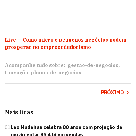
Live — Como micro e pequenos negócios podem
prosperar no empreendedorismo
Acompanhe tudo sobre:
gestao-de-negocios
Inovação
planos-de-negocios
PRÓXIMO
Mais lidas
01
Leo Madeiras celebra 80 anos com projeção de
movimentar R$ 4 bi em vendas