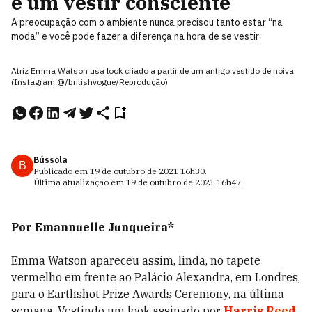
e um vestir consciente
A preocupação com o ambiente nunca precisou tanto estar “na
moda” e você pode fazer a diferença na hora de se vestir
Atriz Emma Watson usa look criado a partir de um antigo vestido de noiva.
(Instagram @/britishvogue/Reprodução)
Bússola
B
Publicado em
19 de outubro de 2021
16h30
.
Última atualização em
19 de outubro de 2021
16h47
.
Por Emannuelle Junqueira*
Emma Watson apareceu assim, linda, no tapete
vermelho em frente ao Palácio Alexandra, em Londres,
para o Earthshot Prize Awards Ceremony, na última
semana. Vestindo um look assinado por
Harris Reed
,