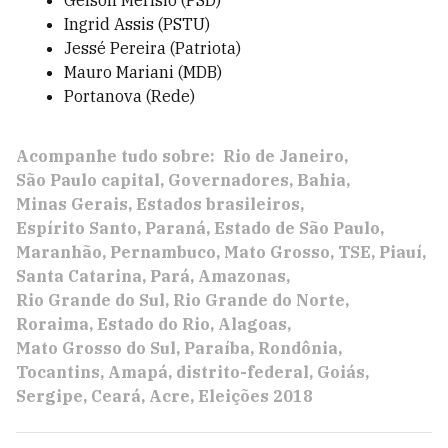
Gelson Merísio (PSD)
Ingrid Assis (PSTU)
Jessé Pereira (Patriota)
Mauro Mariani (MDB)
Portanova (Rede)
Acompanhe tudo sobre:
Rio de Janeiro
São Paulo capital
Governadores
Bahia
Minas Gerais
Estados brasileiros
Espírito Santo
Paraná
Estado de São Paulo
Maranhão
Pernambuco
Mato Grosso
TSE
Piauí
Santa Catarina
Pará
Amazonas
Rio Grande do Sul
Rio Grande do Norte
Roraima
Estado do Rio
Alagoas
Mato Grosso do Sul
Paraíba
Rondônia
Tocantins
Amapá
distrito-federal
Goiás
Sergipe
Ceará
Acre
Eleições 2018