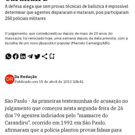
A defesa alega que sem provas técnicas de balística é impossível
determinar que agentes dispararam e mataram, pois participaram
284 policiais militares
O julgamento, que come&ccedil;ou depois de mais de 20 anos do
massacre, foi reiniciado hoje, uma semana depois da data prevista, com a
escolha de um novo j&uacute;ri popular (Marcelo Camargo/ABr)
Da Redação
DR
Publicado em
15 de abril de 2013
20h42
.
São Paulo - As primeiras testemunhas de acusação no
julgamento que começou nesta segunda-feira de 26
dos 79 agentes indiciados pelo "massacre do
Carandiru", ocorrido em 1992 em São Paulo,
afirmaram que a polícia plantou provas falsas para