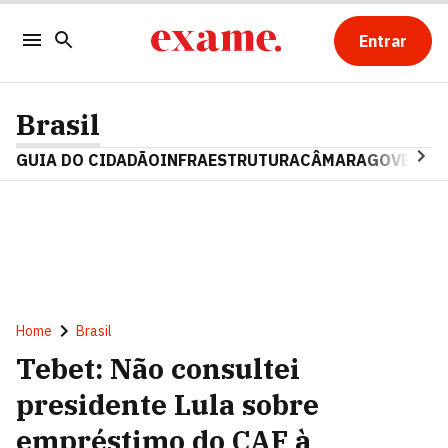
Entrar
Brasil
GUIA DO CIDADÃO
INFRAESTRUTURA
CÂMARA
GOVERNO 
Home
Brasil
Tebet: Não consultei
presidente Lula sobre
empréstimo do CAF à