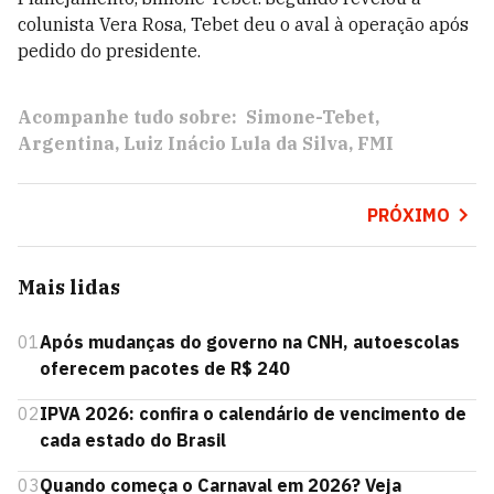
colunista Vera Rosa, Tebet deu o aval à operação após
pedido do presidente.
Acompanhe tudo sobre:
Simone-Tebet
Argentina
Luiz Inácio Lula da Silva
FMI
PRÓXIMO
Mais lidas
01
Após mudanças do governo na CNH, autoescolas
oferecem pacotes de R$ 240
02
IPVA 2026: confira o calendário de vencimento de
cada estado do Brasil
03
Quando começa o Carnaval em 2026? Veja