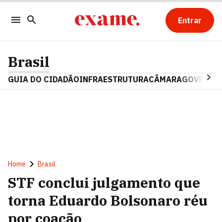
Entrar
Brasil
GUIA DO CIDADÃO
INFRAESTRUTURA
CÂMARA
GOVERNO 
Home
Brasil
STF conclui julgamento que
torna Eduardo Bolsonaro réu
por coação