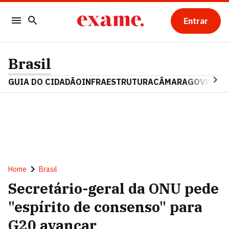
Entrar
Brasil
GUIA DO CIDADÃO
INFRAESTRUTURA
CÂMARA
GOVERNO 
Home
Brasil
Secretário-geral da ONU pede
"espírito de consenso" para
G20 avançar