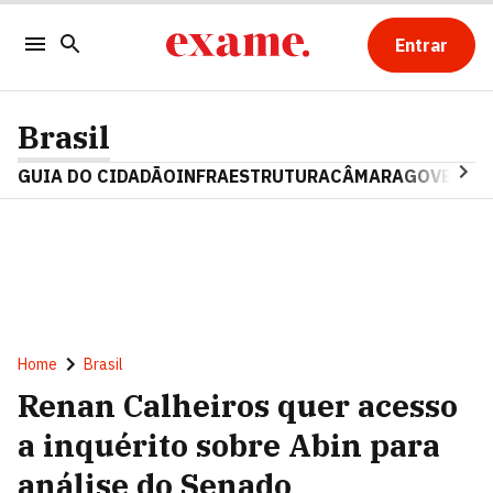
Entrar
Brasil
GUIA DO CIDADÃO
INFRAESTRUTURA
CÂMARA
GOVERNO 
Home
Brasil
Renan Calheiros quer acesso
a inquérito sobre Abin para
análise do Senado