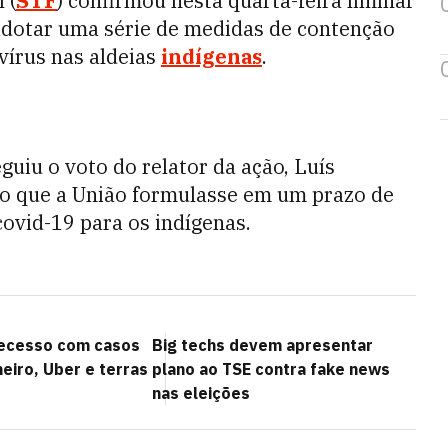
 (
STF
) confirmou nesta quarta-feira liminar
adotar uma série de medidas de contenção
írus nas aldeias
indígenas
.
uiu o voto do relator da ação, Luís
o que a União formulasse em um prazo de
ovid-19 para os indígenas.
recesso com casos
Big techs devem apresentar
eiro, Uber e terras
plano ao TSE contra fake news
nas eleições