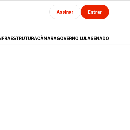
Assinar
Entrar
NFRAESTRUTURA
CÂMARA
GOVERNO LULA
SENADO