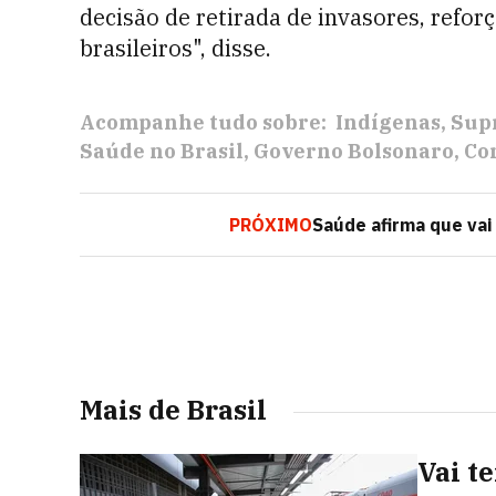
decisão de retirada de invasores, refor
brasileiros", disse.
Acompanhe tudo sobre:
Indígenas
Sup
Saúde no Brasil
Governo Bolsonaro
Co
PRÓXIMO
Saúde afirma que vai
Mais de Brasil
Vai t