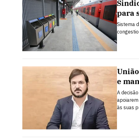
Sindi
para 
Sistema d
congesti
União
e man
A decisão
apoiarem 
às suas p