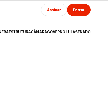
Assinar
Entrar
NFRAESTRUTURA
CÂMARA
GOVERNO LULA
SENADO