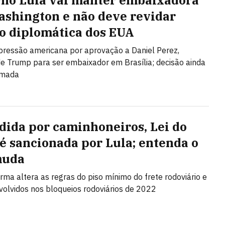
no Lula vai manter embaixadora
shington e não deve revidar
o diplomática dos EUA
 pressão americana por aprovação a Daniel Perez,
de Trump para ser embaixador em Brasília; decisão ainda
omada
dida por caminhoneiros, Lei do
 é sancionada por Lula; entenda o
muda
rma altera as regras do piso mínimo do frete rodoviário e
nvolvidos nos bloqueios rodoviários de 2022