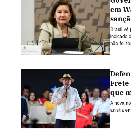
Gover
em Wa
sançã
Brasil vê
indicado 
não foi t
Defen
Frete
que 
A nova no
anistia e