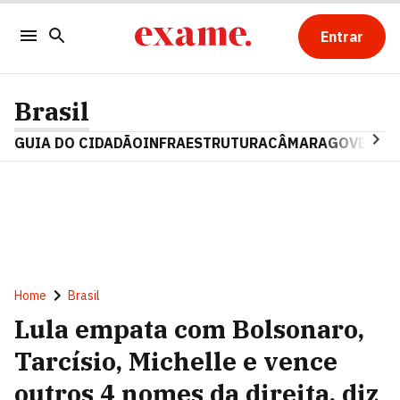
Entrar
Brasil
GUIA DO CIDADÃO
INFRAESTRUTURA
CÂMARA
GOVERNO 
Home
Brasil
Lula empata com Bolsonaro,
Tarcísio, Michelle e vence
outros 4 nomes da direita, diz