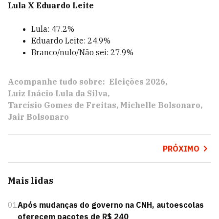
Lula X Eduardo Leite
Lula: 47.2%
Eduardo Leite: 24.9%
Branco/nulo/Não sei: 27.9%
Acompanhe tudo sobre:
Eleições 2026
Luiz Inácio Lula da Silva
Tarcísio Gomes de Freitas
Michelle Bolsonaro
Jair Bolsonaro
PRÓXIMO
Mais lidas
01
Após mudanças do governo na CNH, autoescolas
oferecem pacotes de R$ 240