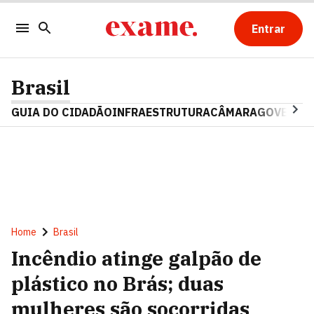
Entrar
Brasil
GUIA DO CIDADÃO
INFRAESTRUTURA
CÂMARA
GOVERNO 
Home
Brasil
Incêndio atinge galpão de
plástico no Brás; duas
mulheres são socorridas