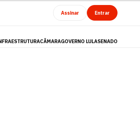
Assinar
Entrar
NFRAESTRUTURA
CÂMARA
GOVERNO LULA
SENADO