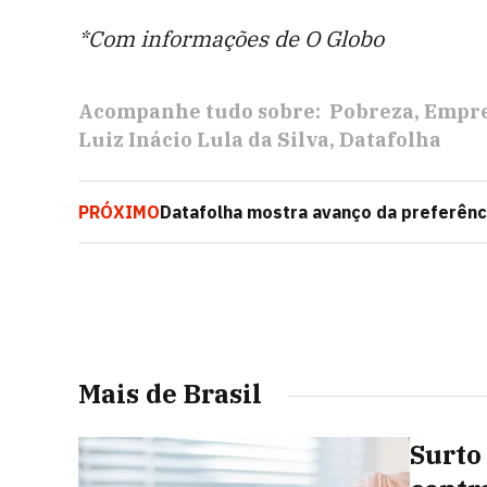
*Com informações de O Globo
Acompanhe tudo sobre:
Pobreza
Empre
Luiz Inácio Lula da Silva
Datafolha
PRÓXIMO
Datafolha mostra avanço da preferên
governo
Mais de Brasil
Surto