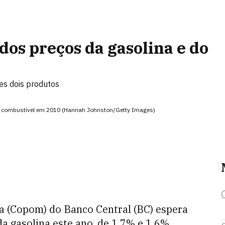
os preços da gasolina e do
es dois produtos
do combustível em 2010 (Hannah Johnston/Getty Images)
ia (Copom) do Banco Central (BC) espera
a gasolina este ano, de 1,7% e 1,6%,