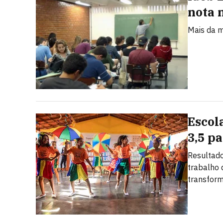
nota 
Mais da m
Escol
3,5 pa
Resultado
trabalho
transfor