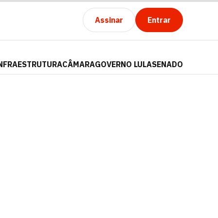
Assinar
Entrar
NFRAESTRUTURA
CÂMARA
GOVERNO LULA
SENADO