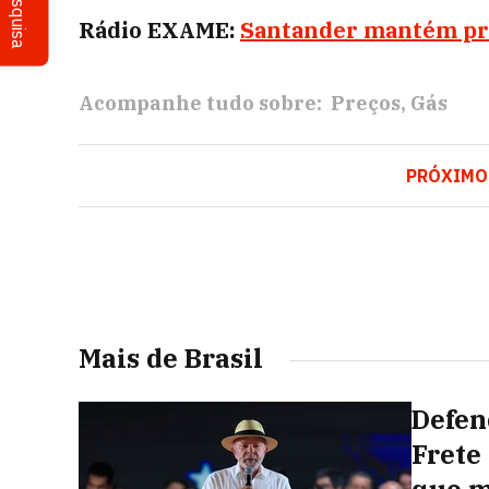
Pesquisa
Rádio EXAME:
Santander mantém prev
Acompanhe tudo sobre:
Preços
Gás
PRÓXIMO
Mais de Brasil
Defen
Frete