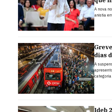
que 
A nova no
anistia e
Greve
dias 
A suspens
apresento
categoria
Ideb 