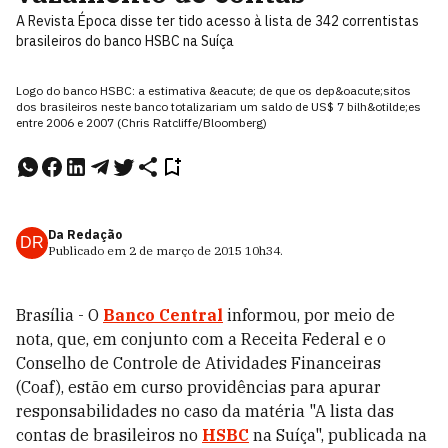
A Revista Época disse ter tido acesso à lista de 342 correntistas
brasileiros do banco HSBC na Suíça
Logo do banco HSBC: a estimativa &eacute; de que os dep&oacute;sitos
dos brasileiros neste banco totalizariam um saldo de US$ 7 bilh&otilde;es
entre 2006 e 2007 (Chris Ratcliffe/Bloomberg)
Da Redação
DR
Publicado em
2 de março de 2015
10h34
.
Brasília - O
Banco Central
informou, por meio de
nota, que, em conjunto com a Receita Federal e o
Conselho de Controle de Atividades Financeiras
(Coaf), estão em curso providências para apurar
responsabilidades no caso da matéria "A lista das
contas de brasileiros no
HSBC
na Suíça", publicada na