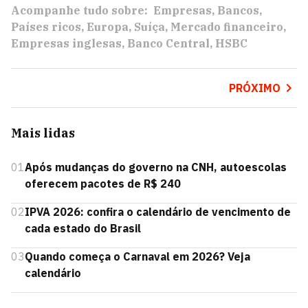
Acompanhe tudo sobre:
Empresas
Bancos
Países ricos
Europa
Suíça
Mercado financeiro
Empresas inglesas
Banco Central
HSBC
PRÓXIMO
Mais lidas
01
Após mudanças do governo na CNH, autoescolas
oferecem pacotes de R$ 240
02
IPVA 2026: confira o calendário de vencimento de
cada estado do Brasil
03
Quando começa o Carnaval em 2026? Veja
calendário