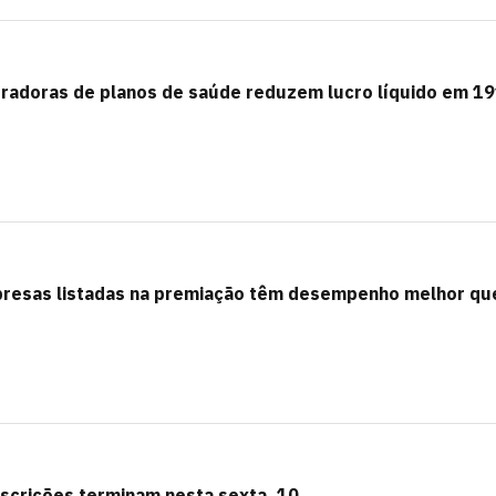
radoras de planos de saúde reduzem lucro líquido em 1
presas listadas na premiação têm desempenho melhor qu
crições terminam nesta sexta, 10