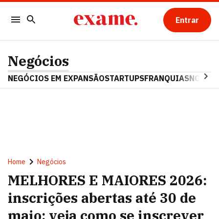
Entrar
Negócios
NEGÓCIOS EM EXPANSÃO
STARTUPS
FRANQUIAS
NOSTAL
Home
Negócios
MELHORES E MAIORES 2026:
inscrições abertas até 30 de
maio; veja como se inscrever