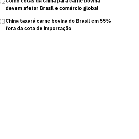
02
Como cotas da China para carne bovina
devem afetar Brasil e comércio global
03
China taxará carne bovina do Brasil em 55%
fora da cota de importação