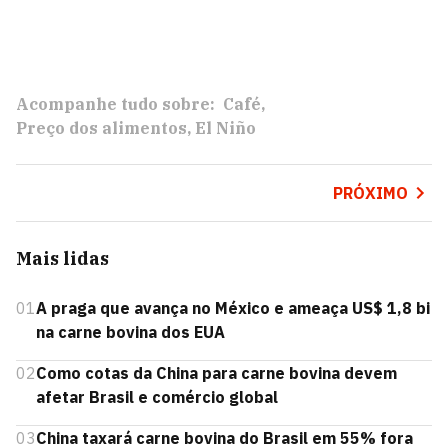
Acompanhe tudo sobre:
Café
Preço dos alimentos
El Niño
PRÓXIMO
Mais lidas
01
A praga que avança no México e ameaça US$ 1,8 bi
na carne bovina dos EUA
02
Como cotas da China para carne bovina devem
afetar Brasil e comércio global
03
China taxará carne bovina do Brasil em 55% fora