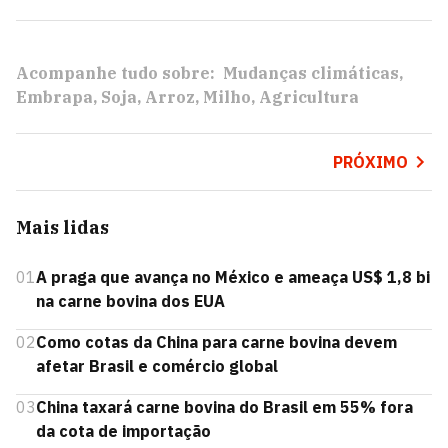
Acompanhe tudo sobre:
Mudanças climáticas
Embrapa
Soja
Arroz
Milho
Agricultura
PRÓXIMO
Mais lidas
01
A praga que avança no México e ameaça US$ 1,8 bi
na carne bovina dos EUA
02
Como cotas da China para carne bovina devem
afetar Brasil e comércio global
03
China taxará carne bovina do Brasil em 55% fora
da cota de importação