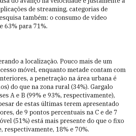
usa do avanço na velocidade é justamente a
licações de streaming, categorias de
esquisa também: o consumo de vídeo
de 63% para 71%.
erando a localização. Pouco mais de um
m acesso móvel, enquanto metade contam com
nteriores, a penetração na área urbana é
os) do que na zona rural (34%). Gargalo
ses A e B (99% e 93%, respectivamente),
apesar de estas últimas terem apresentado
ores, de 9 pontos percentuais na C e de 7
móvel (51%) está mais presente do que o fixo
e, respectivamente, 18% e 70%.