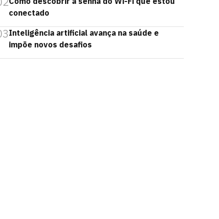
02
Como descobrir a senha do Wi-Fi que estou
conectado
03
Inteligência artificial avança na saúde e
impõe novos desafios