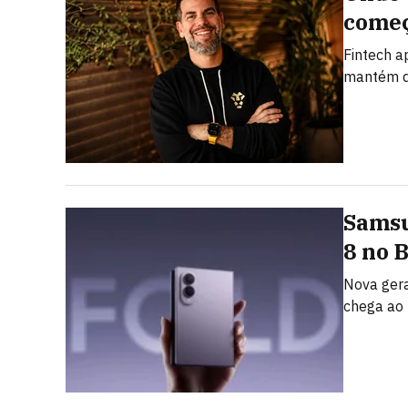
começ
Fintech a
mantém d
Samsu
8 no 
Nova gera
chega ao 