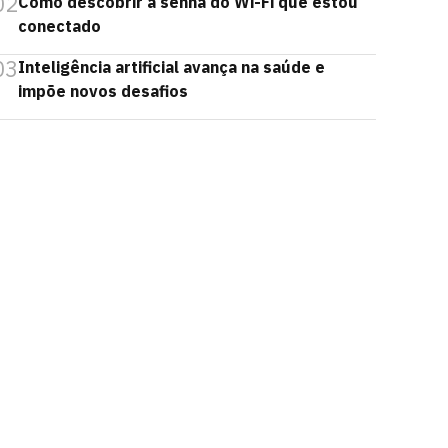
02
Como descobrir a senha do Wi-Fi que estou
conectado
03
Inteligência artificial avança na saúde e
impõe novos desafios