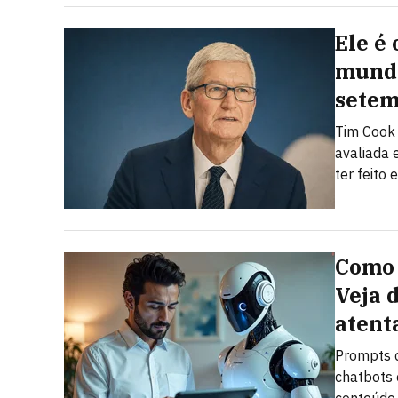
Ele é
mundo
sete
Tim Cook
avaliada 
ter feito
Como 
Veja 
atent
Prompts c
chatbots 