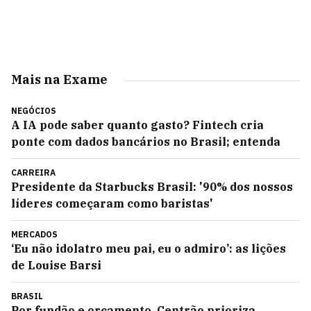
Mais na Exame
NEGÓCIOS
A IA pode saber quanto gasto? Fintech cria
ponte com dados bancários no Brasil; entenda
CARREIRA
Presidente da Starbucks Brasil: '90% dos nossos
líderes começaram como baristas'
MERCADOS
‘Eu não idolatro meu pai, eu o admiro’: as lições
de Louise Barsi
BRASIL
Por fundão e orçamento, Centrão prioriza