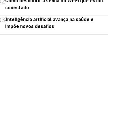
02
Como descobrir a senha do Wi-Fi que estou
conectado
03
Inteligência artificial avança na saúde e
impõe novos desafios