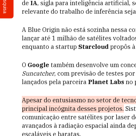
Pesquisa
de
IA
, sigla para inteligência artificia
relevante do trabalho de inferência seja
A Blue Origin não está sozinha nessa co
lançar até 1 milhão de satélites voltado
enquanto a startup
Starcloud
propôs à
O
Google
também desenvolve um concei
Suncatcher
, com previsão de testes po
lançados pela parceira
Planet Labs
no 
Apesar do entusiasmo no setor de tecno
principal incógnita desses projetos.
Sis
comunicação entre satélites por laser de
avançados à radiação espacial ainda d
escaláveis e baratas.