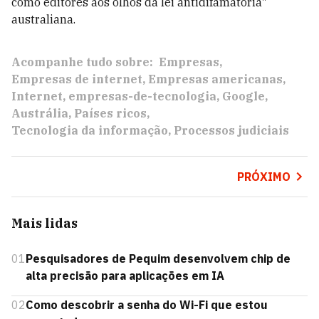
como editores aos olhos da lei antidifamatória"
australiana.
Acompanhe tudo sobre:
Empresas
Empresas de internet
Empresas americanas
Internet
empresas-de-tecnologia
Google
Austrália
Países ricos
Tecnologia da informação
Processos judiciais
PRÓXIMO
Mais lidas
01
Pesquisadores de Pequim desenvolvem chip de
alta precisão para aplicações em IA
02
Como descobrir a senha do Wi-Fi que estou