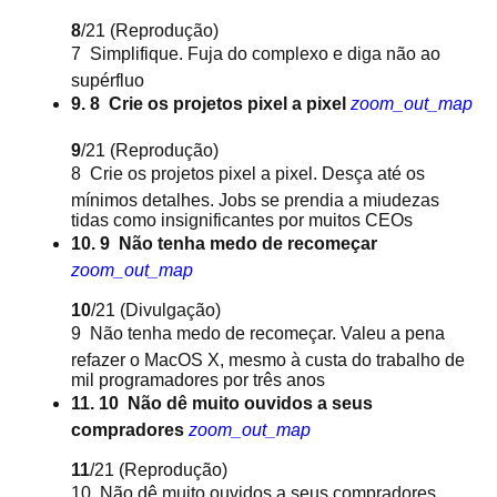
8
/21
(Reprodução)
7  Simplifique. Fuja do complexo e diga não ao
supérfluo
9. 8  Crie os projetos pixel a pixel
zoom_out_map
9
/21
(Reprodução)
8  Crie os projetos pixel a pixel. Desça até os
mínimos detalhes. Jobs se prendia a miudezas
tidas como insignificantes por muitos CEOs
10. 9  Não tenha medo de recomeçar
zoom_out_map
10
/21
(Divulgação)
9  Não tenha medo de recomeçar. Valeu a pena
refazer o MacOS X, mesmo à custa do trabalho de
mil programadores por três anos
11. 10  Não dê muito ouvidos a seus
compradores
zoom_out_map
11
/21
(Reprodução)
10  Não dê muito ouvidos a seus compradores.