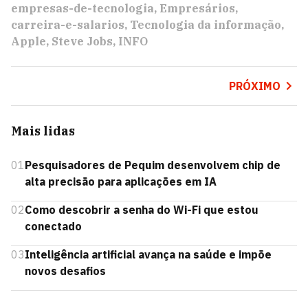
empresas-de-tecnologia
Empresários
carreira-e-salarios
Tecnologia da informação
Apple
Steve Jobs
INFO
PRÓXIMO
Mais lidas
01
Pesquisadores de Pequim desenvolvem chip de
alta precisão para aplicações em IA
02
Como descobrir a senha do Wi-Fi que estou
conectado
03
Inteligência artificial avança na saúde e impõe
novos desafios