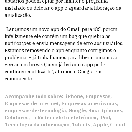
usuários podem optar por manter o programa
instalado ou deletar o app e aguardar a liberação da
atualização.
“Lançamos um novo app do Gmail para iOS, porém
infelizmente ele contém um bug que quebra as
notificações e envia mensagens de erro aos usuários.
Estamos removendo o app enquanto corrigimos o
problema, e já trabalhamos para liberar uma nova
versão em breve. Quem já baixou o app pode
continuar a utilizá-lo”, afirmou o Google em
comunicado.
Acompanhe tudo sobre:
iPhone
Empresas
Empresas de internet
Empresas americanas
empresas-de-tecnologia
Google
Smartphones
Celulares
Indústria eletroeletrônica
iPad
Tecnologia da informação
Tablets
Apple
Gmail