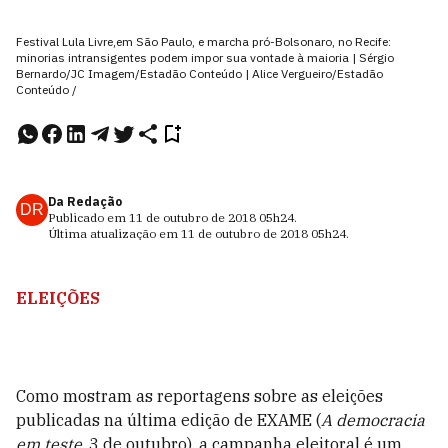
Festival Lula Livre,em São Paulo, e marcha pró-Bolsonaro, no Recife:
minorias intransigentes podem impor sua vontade à maioria | Sérgio
Bernardo/JC Imagem/Estadão Conteúdo | Alice Vergueiro/Estadão
Conteúdo /
Da Redação
DR
Publicado em
11 de outubro de 2018
05h24
.
Última atualização em
11 de outubro de 2018
05h24
.
ELEIÇÕES
Como mostram as reportagens sobre as eleições
publicadas na última edição de EXAME (
A democracia
em teste
, 3 de outubro), a campanha eleitoral é um