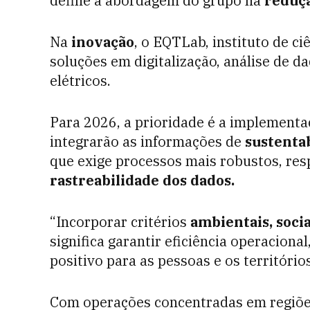
define a abordagem do grupo na
reduçã
Na
inovação
, o EQTLab, instituto de ci
soluções em digitalização, análise de da
elétricos.
Para 2026, a prioridade é a implement
integrarão as informações de
sustentab
que exige processos mais robustos, res
rastreabilidade dos dados.
“Incorporar critérios
ambientais, soci
significa garantir eficiência operaciona
positivo para as pessoas e os território
Com operações concentradas em regiõ