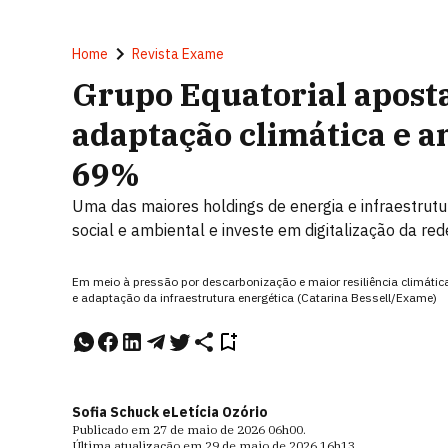
Home
Revista Exame
Grupo Equatorial apost
adaptação climática e a
69%
Uma das maiores holdings de energia e infraestrutu
social e ambiental e investe em digitalização da red
Em meio à pressão por descarbonização e maior resiliência climátic
e adaptação da infraestrutura energética (Catarina Bessell/Exame)
Sofia Schuck e
Letícia Ozório
Publicado em
27 de maio de 2026
06h00
.
Última atualização em
29 de maio de 2026
16h13
.