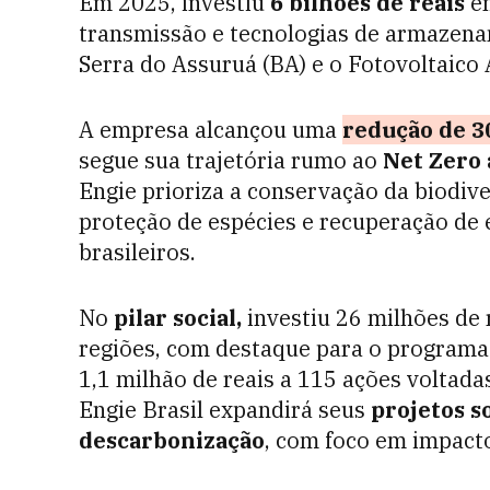
Em 2025, investiu
6 bilhões de reais
em
transmissão e tecnologias de armazena
Serra do Assuruá (BA) e o Fotovoltaico 
A empresa alcançou uma
redução de 
segue sua trajetória rumo ao
Net Zero 
Engie prioriza a conservação da biodive
proteção de espécies e recuperação de
brasileiros.
No
pilar social,
investiu 26 milhões de 
regiões, com destaque para o programa
1,1 milhão de reais a 115 ações voltada
Engie Brasil expandirá seus
projetos s
descarbonização
, com foco em impacto