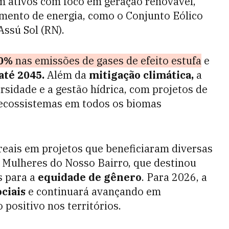
 ativos com foco em geração renovável,
mento de energia, como o Conjunto Eólico
Assú Sol (RN).
30%
nas emissões de gases de efeito estufa
e
até 2045.
Além da
mitigação climática,
a
rsidade e a gestão hídrica, com projetos de
 ecossistemas em todos os biomas
reais em projetos que beneficiaram diversas
 Mulheres do Nosso Bairro, que destinou
s para a
equidade de gênero
. Para 2026, a
ociais
e continuará avançando em
 positivo nos territórios.