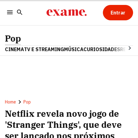
Entrar
Pop
CINEMA
TV E STREAMING
MÚSICA
CURIOSIDADES
REALIT
Home
Pop
Netflix revela novo jogo de
'Stranger Things', que deve
ser lançado nos próximos