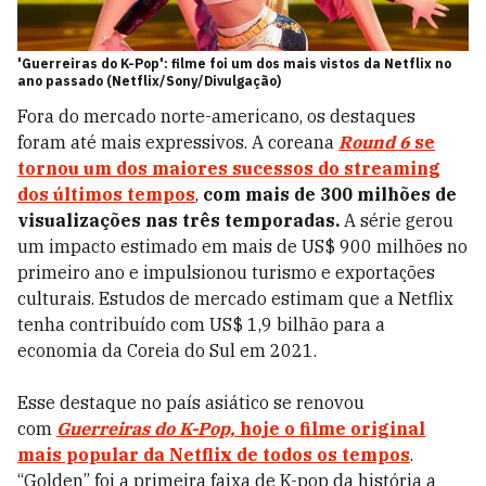
'Guerreiras do K-Pop': filme foi um dos mais vistos da Netflix no
ano passado (Netflix/Sony/Divulgação)
Fora do mercado norte-americano, os destaques
foram até mais expressivos. A coreana
Round 6
se
tornou um dos maiores sucessos do streaming
dos últimos tempos
,
com mais de 300 milhões de
visualizações nas três temporadas.
A série gerou
um impacto estimado em mais de US$ 900 milhões no
primeiro ano e impulsionou turismo e exportações
culturais. Estudos de mercado estimam que a Netflix
tenha contribuído com US$ 1,9 bilhão para a
economia da Coreia do Sul em 2021.
Esse destaque no país asiático se renovou
com
Guerreiras do K-Pop,
hoje o filme original
mais popular da Netflix de todos os tempos
.
“Golden” foi a primeira faixa de K-pop da história a